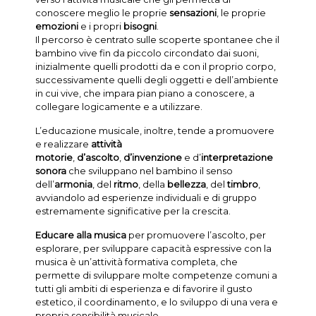
conoscere meglio le proprie
sensazioni
, le proprie
emozioni
e i propri
bisogni
.
Il percorso è centrato sulle scoperte spontanee che il
bambino vive fin da piccolo circondato dai suoni,
inizialmente quelli prodotti da e con il proprio corpo,
successivamente quelli degli oggetti e dell’ambiente
in cui vive, che impara pian piano a conoscere, a
collegare logicamente e a utilizzare.
L’educazione musicale, inoltre, tende a promuovere
e realizzare
attività
motorie
,
d’ascolto
,
d’invenzione
e d’
interpretazione
sonora
che sviluppano nel bambino il senso
dell’
armonia
, del
ritmo
, della
bellezza
, del
timbro
,
avviandolo ad esperienze individuali e di gruppo
estremamente significative per la crescita.
Educare alla musica
per promuovere l’ascolto, per
esplorare, per sviluppare capacità espressive con la
musica è un’attività formativa completa, che
permette di sviluppare molte competenze comuni a
tutti gli ambiti di esperienza e di favorire il gusto
estetico, il coordinamento, e lo sviluppo di una vera e
propria sensibilità musicale .