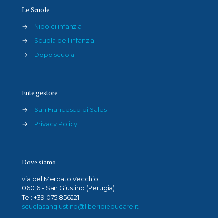
Le Scuole
→
Nido di infanzia
→
Scuola dell'infanzia
→
Dopo scuola
Ente gestore
→
San Francesco di Sales
→
Privacy Policy
Dove siamo
via del Mercato Vecchio 1
06016 - San Giustino (Perugia)
Tel: +39 075 856221
scuolasangiustino@liberidieducare.it