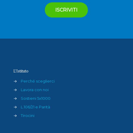
L’Istituto
→
Perché sceglierci
→
Lavora con noi
→
Sostieni 5x1000
→
L.106/21 e Parità
→
Tirocini