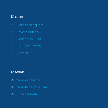
L’Istituto
→
Perché sceglierci
→
Lavora con noi
→
Sostieni 5x1000
→
L.106/21 e Parità
→
Tirocini
Le Scuole
→
Nido di infanzia
→
Scuola dell'infanzia
→
Dopo scuola