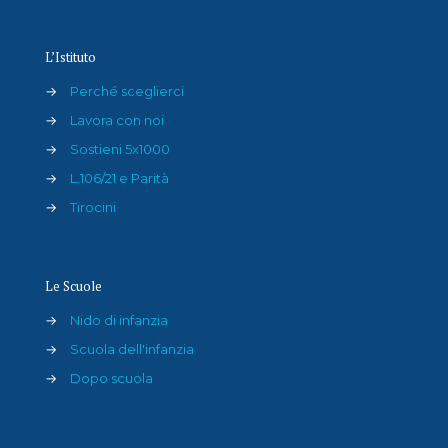
L’Istituto
→
Perché sceglierci
→
Lavora con noi
→
Sostieni 5x1000
→
L.106/21 e Parità
→
Tirocini
Le Scuole
→
Nido di infanzia
→
Scuola dell'infanzia
→
Dopo scuola