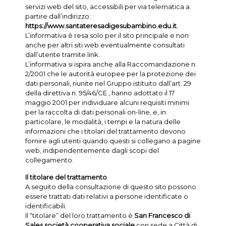
servizi web del sito, accessibili per via telematica a
partire dall’indirizzo:
https://www.santateresadigesubambino.edu.it.
L’informativa è resa solo per il sito principale e non
anche per altri siti web eventualmente consultati
dall’utente tramite link.
L’informativa si ispira anche alla Raccomandazione n.
2/2001 che le autorità europee per la protezione dei
dati personali, riunite nel Gruppo istituito dall’art. 29
della direttiva n. 95/46/CE , hanno adottato il 17
maggio 2001 per individuare alcuni requisiti minimi
per la raccolta di dati personali on-line, e, in
particolare, le modalità, i tempi e la natura delle
informazioni che i titolari del trattamento devono
fornire agli utenti quando questi si collegano a pagine
web, indipendentemente dagli scopi del
collegamento.
Il titolare del trattamento
A seguito della consultazione di questo sito possono
essere trattati dati relativi a persone identificate o
identificabili.
Il “titolare” del loro trattamento è
San Francesco di
Sales società cooperativa sociale
con sede a Città di