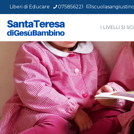
Liberi di Educare
075856221
scuolasangiustino
I LIVELLI SI S