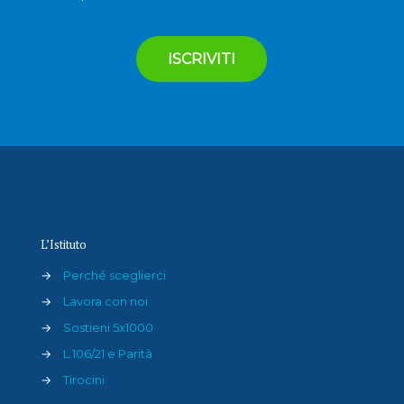
L’Istituto
→
Perché sceglierci
→
Lavora con noi
→
Sostieni 5x1000
→
L.106/21 e Parità
→
Tirocini