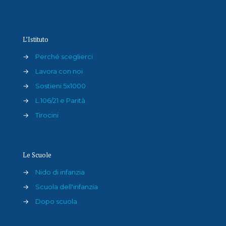
L’Istituto
→
Perché sceglierci
→
Lavora con noi
→
Sostieni 5x1000
→
L.106/21 e Parità
→
Tirocini
Le Scuole
→
Nido di infanzia
→
Scuola dell'infanzia
→
Dopo scuola