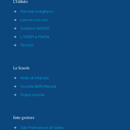
L’Istituto
→
Perché sceglierci
→
Lavora con noi
→
Sostieni 5x1000
→
L.106/21 e Parità
→
Tirocini
Le Scuole
→
Nido di infanzia
→
Scuola dell'infanzia
→
Dopo scuola
Ente gestore
→
San Francesco di Sales