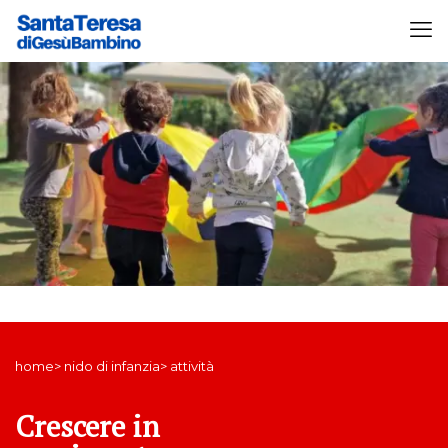
home> nido di infanzia> attività
Crescere in