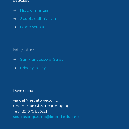
Le Scuole
→
Nido di infanzia
→
Scuola dell'infanzia
→
Dopo scuola
Ente gestore
→
San Francesco di Sales
→
Privacy Policy
Dove siamo
via del Mercato Vecchio 1
06016 - San Giustino (Perugia)
Tel: +39 075 856221
scuolasangiustino@liberidieducare.it