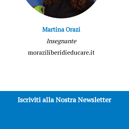
Martina Orazi
Insegnante
moraziliberidieducare.it
Iscriviti alla Nostra Newsletter