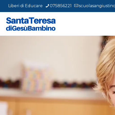
Liberi di Educare
075856221
scuolasangiustino