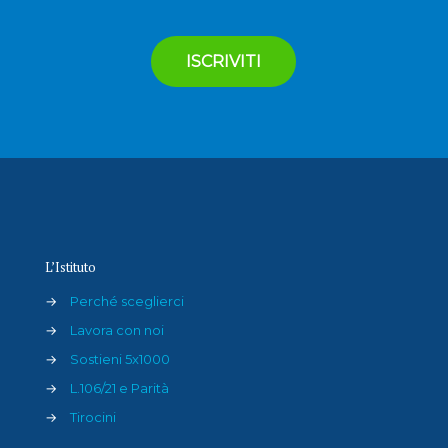
L’Istituto
→
Perché sceglierci
→
Lavora con noi
→
Sostieni 5x1000
→
L.106/21 e Parità
→
Tirocini