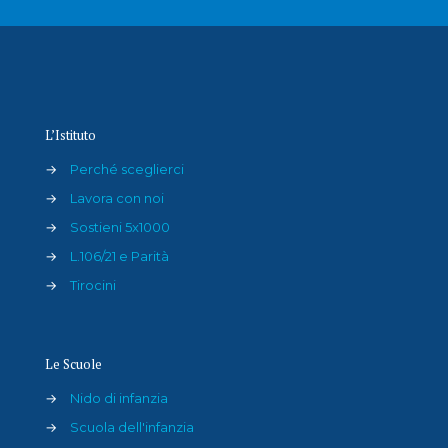
L’Istituto
→
Perché sceglierci
→
Lavora con noi
→
Sostieni 5x1000
→
L.106/21 e Parità
→
Tirocini
Le Scuole
→
Nido di infanzia
→
Scuola dell'infanzia