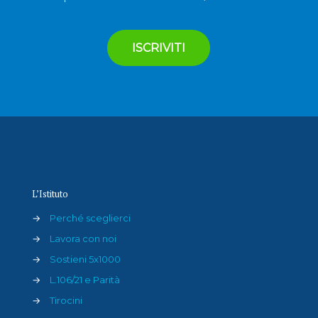
L’Istituto
→
Perché sceglierci
→
Lavora con noi
→
Sostieni 5x1000
→
L.106/21 e Parità
→
Tirocini